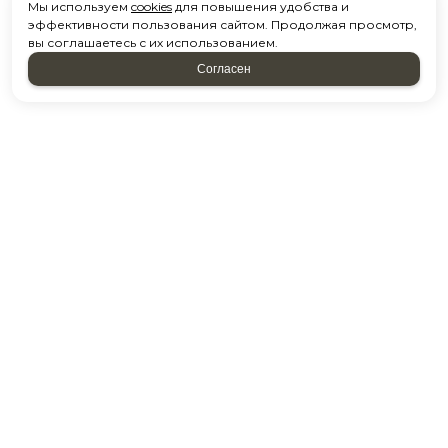
Мы используем
cookies
для повышения удобства и
эффективности пользования сайтом. Продолжая просмотр,
вы соглашаетесь с их использованием.
Согласен
Напишите нам
и мы перезвоним
*
Ваше Имя
*
E-mail