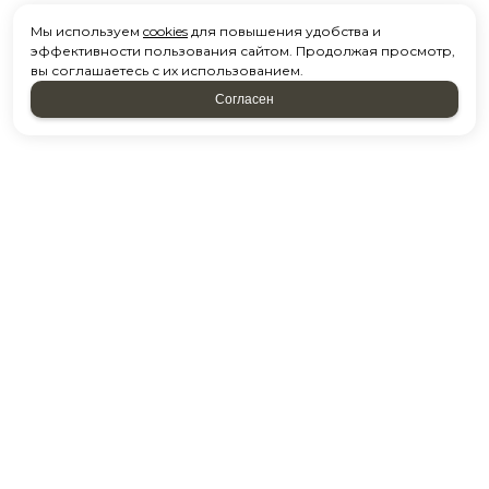
Мы используем
cookies
для повышения удобства и
эффективности пользования сайтом. Продолжая просмотр,
вы соглашаетесь с их использованием.
Согласен
Напишите нам
и мы перезвоним
*
Ваше Имя
*
E-mail