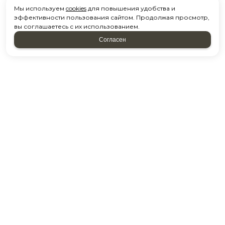
Мы используем
cookies
для повышения удобства и
эффективности пользования сайтом. Продолжая просмотр,
вы соглашаетесь с их использованием.
Согласен
Напишите нам
и мы перезвоним
*
Ваше Имя
*
E-mail