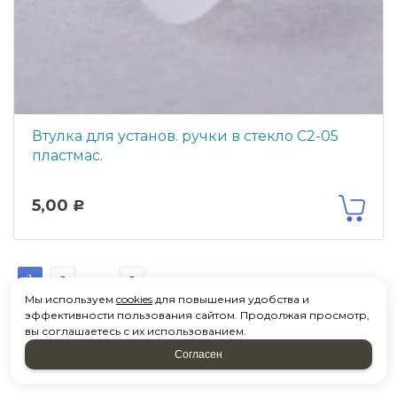
Втулка для установ. ручки в стекло С2-05
пластмас.
5,00
Р
1
из
2
2
Мы используем
cookies
для повышения удобства и
эффективности пользования сайтом. Продолжая просмотр,
вы соглашаетесь с их использованием.
Согласен