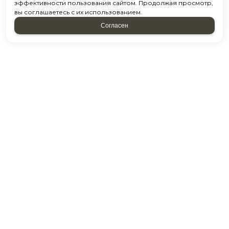
эффективности пользования сайтом. Продолжая просмотр,
вы соглашаетесь с их использованием.
Согласен
Напишите нам
и мы перезвоним
*
Ваше Имя
*
E-mail