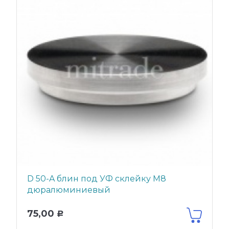
D 50-A блин под УФ склейку М8
дюралюминиевый
75,00
Р