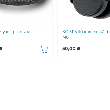
М узел разрыва
КO 5115 40 колесо 40 
М8
50,00
Р
Р