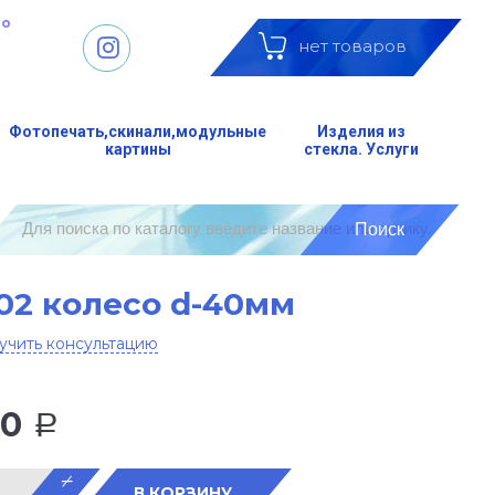
до
нет товаров
Фотопечать,скинали,модульные
Изделия из
картины
стекла. Услуги
02 колесо d-40мм
учить консультацию
00
Р
В КОРЗИНУ