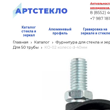
Актуальность
менеджеров.
8 (8552) 
+7 987 18
Каталог
Алюминевый
Гравировка на
стекла и
профиль
зеркале и стекл
зеркал
Главная
Каталог
Фурнитура для стекла и зе
Для 50 трубы
КО-02 колесо d-40мм