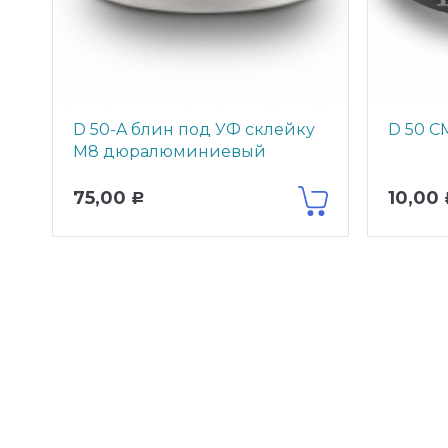
D 50-A блин под УФ склейку
D 50 C
М8 дюралюминиевый
75,00
10,00
Р