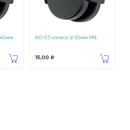
d-40мм
КО-03 колесо d-50мм М8
О
15,00
2
Р