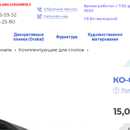
 цен уточняйте у
Время работы: с 7:30 
Обратный звонок
16:30
46-59-32
Написать нам
Сб.
Вс: выходной
1-25-80
Декоративные
Художественное
Фурнитура
е
пленки (Orakal)
матирование
ркала
Комплектующие для столов
КО-
Пол
15,