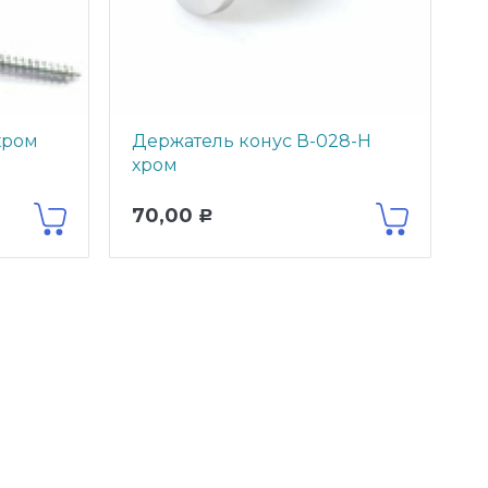
хром
Держатель конус В-028-Н
1
хром
70,00
6
Р