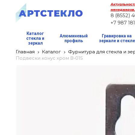
Актуальность
менеджеров.
8 (8552) 
+7 987 18
Каталог
Алюминевый
Гравировка на
стекла и
профиль
зеркале и стекл
зеркал
Главная
Каталог
Фурнитура для стекла и зе
Подвески конус хром В-015