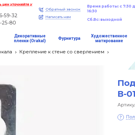
 цен уточняйте у
Время работы: с 7:30 
Обратный звонок
16:30
46-59-32
Написать нам
Сб.
Вс: выходной
1-25-80
Декоративные
Художественное
Фурнитура
е
пленки (Orakal)
матирование
ркала
Крепление к стене со сверлением
Под
В-0
Артику
Пол