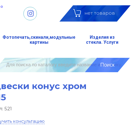
до
нет товаров
Фотопечать,скинали,модульные
Изделия из
картины
стекла. Услуги
вески конус хром
15
л:
521
учить консультацию