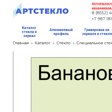
Актуальность
менеджеров.
8 (8552) 
+7 987 18
Каталог
Алюминевый
Гравировка на
стекла и
профиль
зеркале и стекл
зеркал
Главная
Каталог
Стекло
Специальное сте