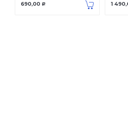
690,00
1 490
Р