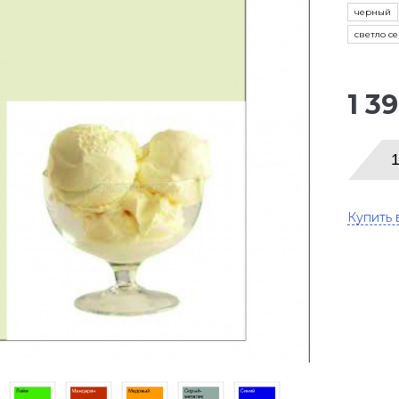
черный
светло с
1 3
Купить 