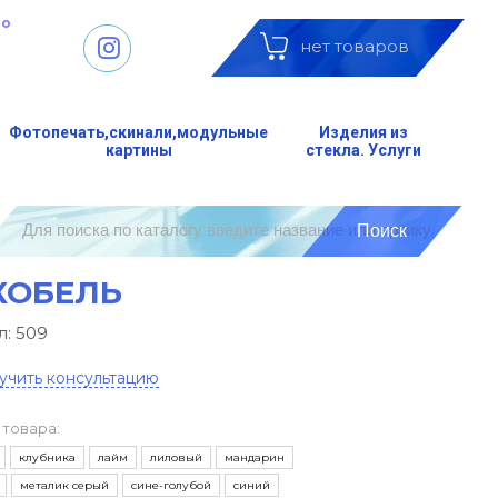
до
нет товаров
Фотопечать,скинали,модульные
Изделия из
картины
стекла. Услуги
КОБЕЛЬ
л:
509
учить консультацию
 товара:
клубника
лайм
лиловый
мандарин
металик серый
сине-голубой
синий