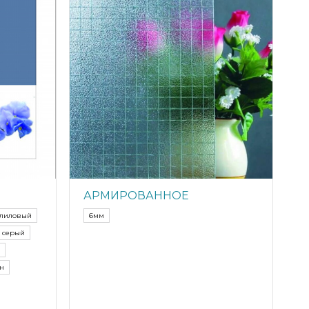
АРМИРОВАННОЕ
лиловый
6мм
 серый
н