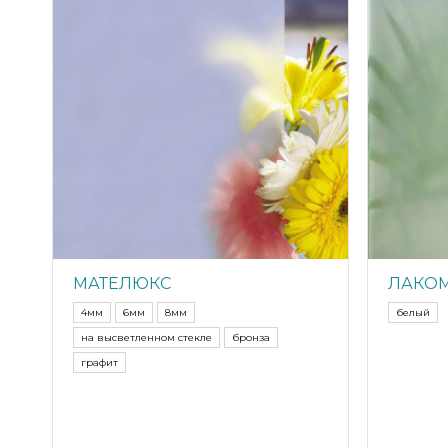
МАТЕЛЮКС
ЛАКО
4мм
6мм
8мм
белый
на высветленном стекле
бронза
графит