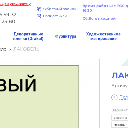
 цен уточняйте у
Время работы: с 7:30 
Обратный звонок
16:30
46-59-32
Написать нам
Сб.
Вс: выходной
1-25-80
Декоративные
Художественное
Фурнитура
е
пленки (Orakal)
матирование
кло
ЛАКОБЕЛЬ
ЛА
Артику
Пол
Вариант
ежевика
медовый