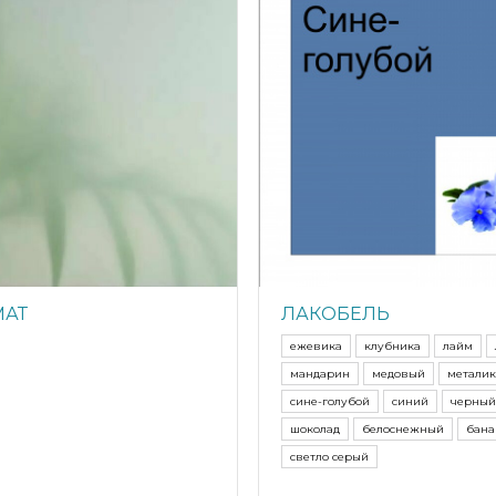
МАТ
ЛАКОБЕЛЬ
ежевика
клубника
лайм
мандарин
медовый
металик
сине-голубой
синий
черный
шоколад
белоснежный
бана
светло серый